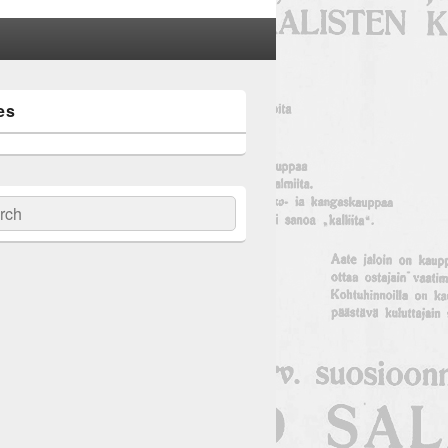
es
ch