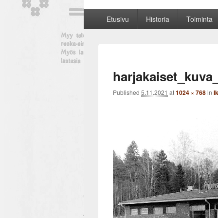
Ikaalinen Oy
Primary
Etusivu
Historia
Toiminta
menu
harjakaiset_kuva_
Published
5.11.2021
at
1024 × 768
in
I